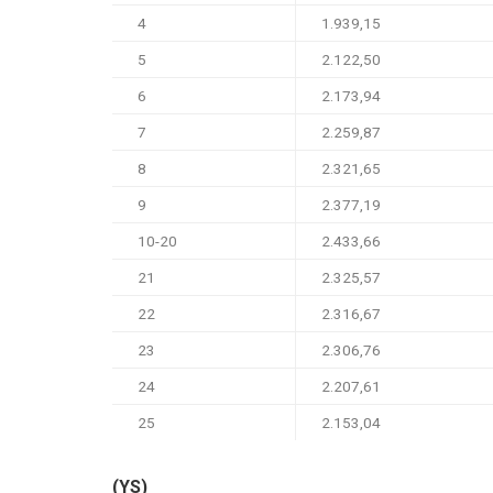
4
1.939,15
5
2.122,50
6
2.173,94
7
2.259,87
8
2.321,65
9
2.377,19
10-20
2.433,66
21
2.325,57
22
2.316,67
23
2.306,76
24
2.207,61
25
2.153,04
(YS)