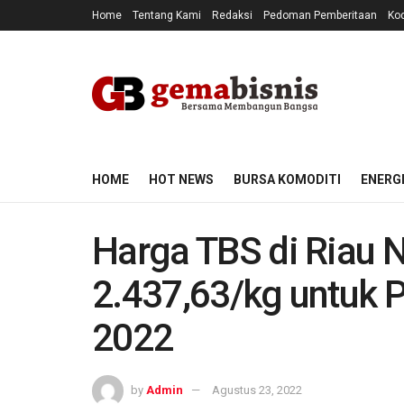
Home
Tentang Kami
Redaksi
Pedoman Pemberitaan
Kod
HOME
HOT NEWS
BURSA KOMODITI
ENERG
Harga TBS di Riau N
2.437,63/kg untuk 
2022
by
Admin
Agustus 23, 2022