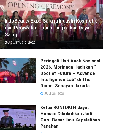
IndoBeauty Expo Sarana Industri Kosmetik
dan Perawatan Tubuh Tingkatkan Daya
Saing
AGUSTUS 7, 2026
Peringati Hari Anak Nasional
2026, Morinaga Hadirkan “
Door of Future – Advance
Intelligence Lab” di The
Dome, Senayan Jakarta
JULI 26, 2026
Ketua KONI DKI Hidayat
Humaid Dikukuhkan Jadi
Guru Besar Ilmu Kepelatihan
Panahan