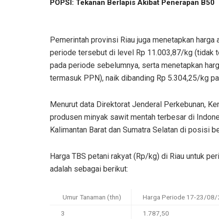
POPSI: Tekanan Berlapis Akibat Penerapan B50
Pemerintah provinsi Riau juga menetapkan harga 
periode tersebut di level Rp 11.003,87/kg (tidak
pada periode sebelumnya, serta menetapkan harga a
termasuk PPN), naik dibanding Rp 5.304,25/kg p
Menurut data Direktorat Jenderal Perkebunan, Kem
produsen minyak sawit mentah terbesar di Indones
Kalimantan Barat dan Sumatra Selatan di posisi be
Harga TBS petani rakyat (Rp/kg) di Riau untuk p
adalah sebagai berikut:
Umur Tanaman (thn)
Harga Periode 17-23/08
3
1.787,50