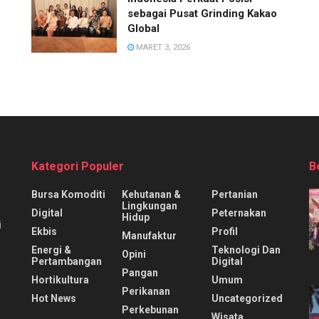
sebagai Pusat Grinding Kakao
Global
MARET 3, 2026
Kategori Populer
B
Bursa Komoditi
Kehutanan &
Pertanian
Lingkungan
Digital
Peternakan
Hidup
i
Ekbis
Profil
Manufaktur
Energi &
Teknologi Dan
Opini
Pertambangan
Digital
Pangan
Hortikultura
Umum
Perikanan
Hot News
Uncategorized
Perkebunan
Wisata