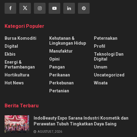
Kategori Populer
Bursa Komoditi
Kehutanan &
Peternakan
Lingkungan Hidup
Digital
Profil
Manufaktur
Ekbis
Teknologi Dan
Opini
Digital
Energi &
Pertambangan
Pangan
Umum
Hortikultura
Perikanan
Uncategorized
Hot News
Perkebunan
Wisata
Pertanian
Berita Terbaru
IndoBeauty Expo Sarana Industri Kosmetik dan
Perawatan Tubuh Tingkatkan Daya Saing
AGUSTUS 7, 2026