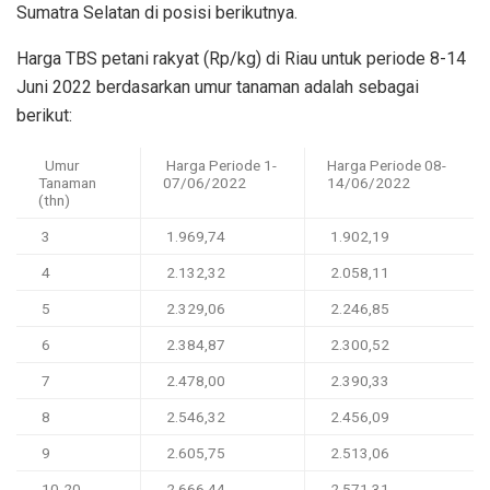
Sumatra Selatan di posisi berikutnya.
Harga TBS petani rakyat (Rp/kg) di Riau untuk periode 8-14
Juni 2022 berdasarkan umur tanaman adalah sebagai
berikut:
Umur
Harga Periode 1-
Harga Periode 08-
Tanaman
07/06/2022
14/06/2022
(thn)
3
1.969,74
1.902,19
4
2.132,32
2.058,11
5
2.329,06
2.246,85
6
2.384,87
2.300,52
7
2.478,00
2.390,33
8
2.546,32
2.456,09
9
2.605,75
2.513,06
10-20
2.666,44
2.571,31