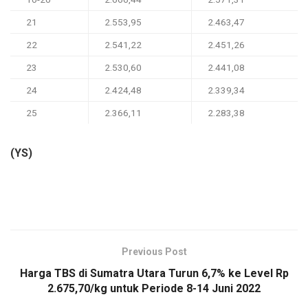
21
2.553,95
2.463,47
22
2.541,22
2.451,26
23
2.530,60
2.441,08
24
2.424,48
2.339,34
25
2.366,11
2.283,38
(YS)
Previous Post
Harga TBS di Sumatra Utara Turun 6,7% ke Level Rp
2.675,70/kg untuk Periode 8-14 Juni 2022