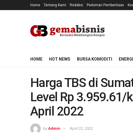
Home
Tentang Kami
Redaksi
Pedoman Pemberitaan
Kod
HOME
HOT NEWS
BURSA KOMODITI
ENERG
Harga TBS di Sumat
Level Rp 3.959.61/
April 2022
by
Admin
April 22, 2022