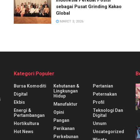
sebagai Pusat Grinding Kakao
Global
MARET 3, 2026
Kategori Populer
B
Bursa Komoditi
Kehutanan &
Pertanian
Lingkungan
Digital
Peternakan
Hidup
i
Ekbis
Profil
Manufaktur
Energi &
Teknologi Dan
Opini
Pertambangan
Digital
Pangan
Hortikultura
Umum
Perikanan
Hot News
Uncategorized
Perkebunan
Wisata