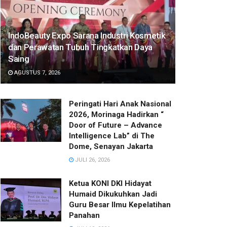
IndoBeauty Expo Sarana Industri Kosmetik
dan Perawatan Tubuh Tingkatkan Daya
Saing
AGUSTUS 7, 2026
Peringati Hari Anak Nasional
2026, Morinaga Hadirkan “
Door of Future – Advance
Intelligence Lab” di The
Dome, Senayan Jakarta
JULI 26, 2026
Ketua KONI DKI Hidayat
Humaid Dikukuhkan Jadi
Guru Besar Ilmu Kepelatihan
Panahan