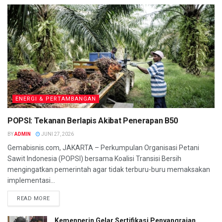
ENERGI & PERTAMBANGAN
POPSI: Tekanan Berlapis Akibat Penerapan B50
BY
ADMIN
JUNI 27, 2026
Gemabisnis.com, JAKARTA – Perkumpulan Organisasi Petani
Sawit Indonesia (POPSI) bersama Koalisi Transisi Bersih
mengingatkan pemerintah agar tidak terburu-buru memaksakan
implementasi...
READ MORE
Kemenperin Gelar Sertifikasi Penyangraian