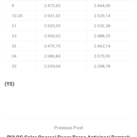
9
2.475,65
2.464,00
10-20
2.541,33
2.529,14
21
2.535,39
2.523,28
22
2.500,02
2.488,20
23
2.473,75
2.462,14
24
2.386,84
2.375,95
25
2.309,04
2.298,78
(YS)
Previous Post