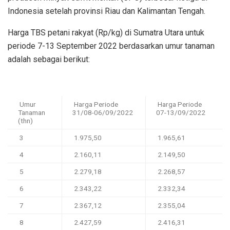
Indonesia setelah provinsi Riau dan Kalimantan Tengah.
Harga TBS petani rakyat (Rp/kg) di Sumatra Utara untuk
periode 7-13 September 2022 berdasarkan umur tanaman
adalah sebagai berikut:
Umur
Harga Periode
Harga Periode
Tanaman
31/08-06/09/2022
07-13/09/2022
(thn)
3
1.975,50
1.965,61
4
2.160,11
2.149,50
5
2.279,18
2.268,57
6
2.343,22
2.332,34
7
2.367,12
2.355,04
8
2.427,59
2.416,31