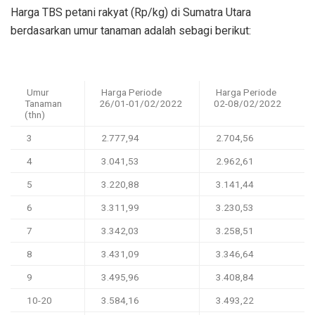
Harga TBS petani rakyat (Rp/kg) di Sumatra Utara
berdasarkan umur tanaman adalah sebagi berikut:
Umur
Harga Periode
Harga Periode
Tanaman
26/01-01/02/2022
02-08/02/2022
(thn)
3
2.777,94
2.704,56
4
3.041,53
2.962,61
5
3.220,88
3.141,44
6
3.311,99
3.230,53
7
3.342,03
3.258,51
8
3.431,09
3.346,64
9
3.495,96
3.408,84
10-20
3.584,16
3.493,22