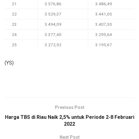
21
3.576,86
3.486,49
22
3.529,37
3.441,05
23
3.494,09
3.407,30
24
3.377,40
3.295,64
25
3.272,92
3.195,67
(YS)
Previous Post
Harga TBS di Riau Naik 2,5% untuk Periode 2-8 Februari
2022
Next Post