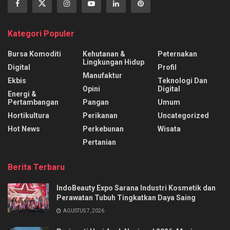
Kategori Populer
Bursa Komoditi
Kehutanan &
Peternakan
Lingkungan Hidup
Digital
Profil
Manufaktur
Ekbis
Teknologi Dan
Opini
Digital
Energi &
Pertambangan
Pangan
Umum
Hortikultura
Perikanan
Uncategorized
Hot News
Perkebunan
Wisata
Pertanian
Berita Terbaru
IndoBeauty Expo Sarana Industri Kosmetik dan
Perawatan Tubuh Tingkatkan Daya Saing
AGUSTUS 7, 2026