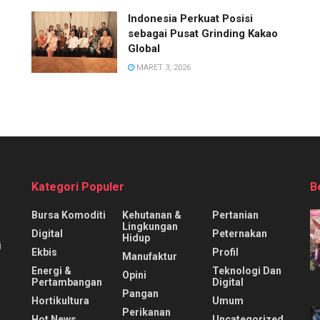
Indonesia Perkuat Posisi
sebagai Pusat Grinding Kakao
Global
MARET 3, 2026
Kategori Populer
B
Bursa Komoditi
Kehutanan &
Pertanian
Lingkungan
Digital
Peternakan
Hidup
i
Ekbis
Profil
Manufaktur
Energi &
Teknologi Dan
Opini
Pertambangan
Digital
Pangan
Hortikultura
Umum
Perikanan
Hot News
Uncategorized