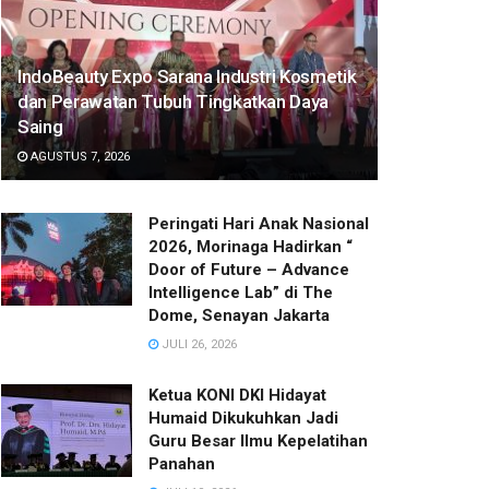
IndoBeauty Expo Sarana Industri Kosmetik
dan Perawatan Tubuh Tingkatkan Daya
Saing
AGUSTUS 7, 2026
Peringati Hari Anak Nasional
2026, Morinaga Hadirkan “
Door of Future – Advance
Intelligence Lab” di The
Dome, Senayan Jakarta
JULI 26, 2026
Ketua KONI DKI Hidayat
Humaid Dikukuhkan Jadi
Guru Besar Ilmu Kepelatihan
Panahan