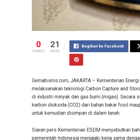
0
21
Bagikan ke Facebook
SHARES
VIEWS
Gemabisnis.com, JAKARTA – Kementerian Energi
melaksanakan teknologi Carbon Capture and Stor
di industri minyak dan gas bumi (migas). Secara
karbon dioksida (CO2) dari bahan bakar fosil ma
untuk kemudian disimpan di dalam tanah.
Siaran pers Kementerian ESDM menyebutkan bah
pemerintah Indonesia menjajaki kerja sama dengan