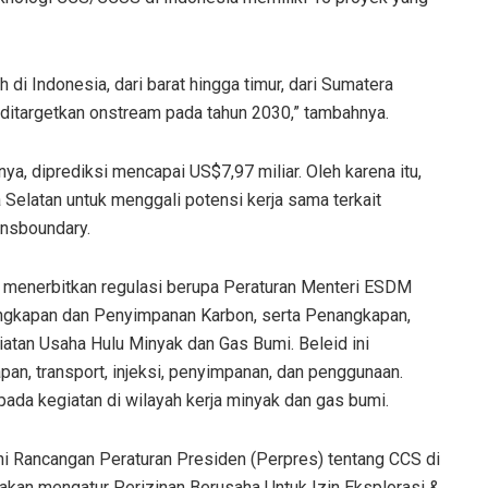
di Indonesia, dari barat hingga timur, dari Sumatera
ditargetkan onstream pada tahun 2030,” tambahnya.
a, diprediksi mencapai US$7,97 miliar. Oleh karena itu,
Selatan untuk menggali potensi kerja sama terkait
nsboundary.
ah menerbitkan regulasi berupa Peraturan Menteri ESDM
ngkapan dan Penyimpanan Karbon, serta Penangkapan,
tan Usaha Hulu Minyak dan Gas Bumi. Beleid ini
pan, transport, injeksi, penyimpanan, dan penggunaan.
ada kegiatan di wilayah kerja minyak dan gas bumi.
kni Rancangan Peraturan Presiden (Perpres) tentang CCS di
 akan mengatur Perizinan Berusaha Untuk Izin Eksplorasi &