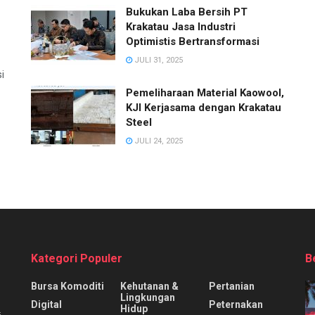
Bukukan Laba Bersih PT
Krakatau Jasa Industri
Optimistis Bertransformasi
JULI 31, 2025
i
Pemeliharaan Material Kaowool,
KJI Kerjasama dengan Krakatau
Steel
JULI 24, 2025
Kategori Populer
B
Bursa Komoditi
Kehutanan &
Pertanian
Lingkungan
Digital
Peternakan
Hidup