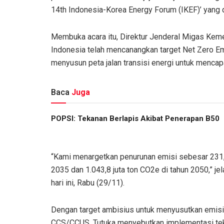
14th Indonesia-Korea Energy Forum (IKEF)’ yang di
Membuka acara itu, Direktur Jenderal Migas Kem
Indonesia telah mencanangkan target Net Zero Emi
menyusun peta jalan transisi energi untuk mencapai
Baca
Juga
POPSI: Tekanan Berlapis Akibat Penerapan B50
“Kami menargetkan penurunan emisi sebesar 231,2 
2035 dan 1.043,8 juta ton CO2e di tahun 2050,” j
hari ini, Rabu (29/11).
Dengan target ambisius untuk menyusutkan emisi 
CCS/CCUS. Tutuka menyebutkan implementasi tek