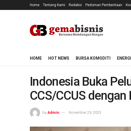
Home
Tentang Kami
Redaksi
Pedoman Pemberitaan
Kod
HOME
HOT NEWS
BURSA KOMODITI
ENERG
Indonesia Buka Pel
CCS/CCUS dengan K
by
Admin
November 29, 2023