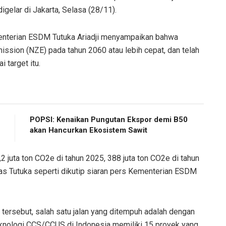
gelar di Jakarta, Selasa (28/11).
enterian ESDM Tutuka Ariadji menyampaikan bahwa
ssion (NZE) pada tahun 2060 atau lebih cepat, dan telah
 target itu.
POPSI: Kenaikan Pungutan Ekspor demi B50
akan Hancurkan Ekosistem Sawit
juta ton CO2e di tahun 2025, 388 juta ton CO2e di tahun
elas Tutuka seperti dikutip siaran pers Kementerian ESDM
tersebut, salah satu jalan yang ditempuh adalah dengan
nologi CCS/CCUS di Indonesia memiliki 15 proyek yang