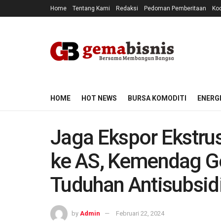
Home
Tentang Kami
Redaksi
Pedoman Pemberitaan
Kod
HOME
HOT NEWS
BURSA KOMODITI
ENERG
Jaga Ekspor Ekstru
ke AS, Kemendag Ge
Tuduhan Antisubsid
by
Admin
Februari 22, 2024