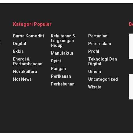
Kategori Populer
B
Bursa Komoditi
Kehutanan &
Pertanian
Lingkungan
i
Digital
Peternakan
Hidup
Ekbis
Profil
Manufaktur
Energi &
Teknologi Dan
Opini
Pertambangan
Digital
Pangan
Hortikultura
Umum
Perikanan
Hot News
Uncategorized
Perkebunan
Wisata