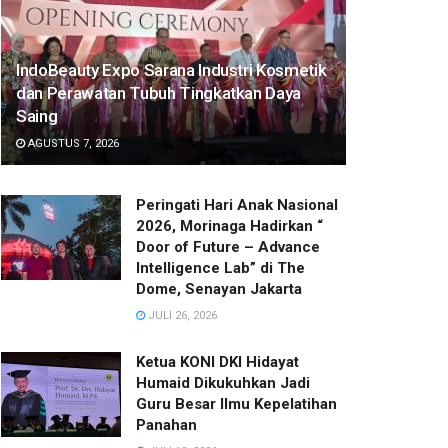
IndoBeauty Expo Sarana Industri Kosmetik
dan Perawatan Tubuh Tingkatkan Daya
Saing
AGUSTUS 7, 2026
Peringati Hari Anak Nasional
2026, Morinaga Hadirkan “
Door of Future – Advance
Intelligence Lab” di The
Dome, Senayan Jakarta
JULI 26, 2026
Ketua KONI DKI Hidayat
Humaid Dikukuhkan Jadi
Guru Besar Ilmu Kepelatihan
Panahan