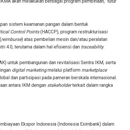
 IKMA akan melakukan berbagai program pembinaan,” tutur
rapan sistem keamanan pangan dalam bentuk
tical Control Points
(HACCP), program restrukturisasi
(
reimburse
) atas pembelian mesin dan/atau peralatan
tri 4.0, terutama dalam hal efisiensi dan
traceability
.
AK) untuk pembangunan dan revitalisasi Sentra IKM, serta
pingan
digital marketing
melalui platform
marketplace
lobal dan partisipasi pada pameran berskala internasional.
traan antara IKM dengan
stakeholder
terkait dalam rangka
biayaan Ekspor Indonesia (Indonesia Eximbank) dalam