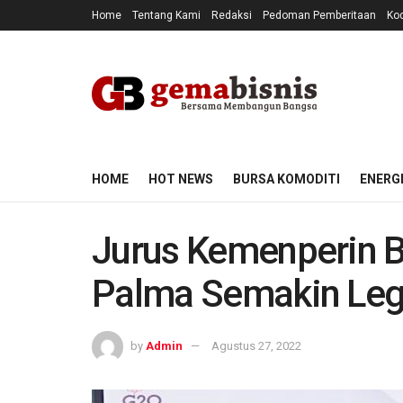
Home
Tentang Kami
Redaksi
Pedoman Pemberitaan
Kod
HOME
HOT NEWS
BURSA KOMODITI
ENERG
Jurus Kemenperin B
Palma Semakin Leg
by
Admin
Agustus 27, 2022