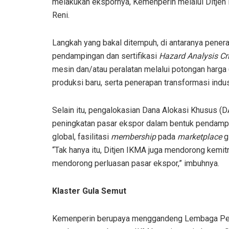
melakukan ekspornya, Kemenperin melalui Ditjen
Reni.
Langkah yang bakal ditempuh, di antaranya pene
pendampingan dan sertifikasi
Hazard Analysis Cri
mesin dan/atau peralatan melalui potongan harga 
produksi baru, serta penerapan transformasi indus
Selain itu, pengalokasian Dana Alokasi Khusus (D
peningkatan pasar ekspor dalam bentuk pendam
global, fasilitasi
membership
pada
marketplace
g
“Tak hanya itu, Ditjen IKMA juga mendorong kemi
mendorong perluasan pasar ekspor,” imbuhnya.
Klaster Gula Semut
Kemenperin berupaya menggandeng Lembaga Pem