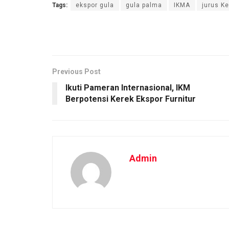
Tags:
ekspor gula
gula palma
IKMA
jurus K
Previous Post
Ikuti Pameran Internasional, IKM
Berpotensi Kerek Ekspor Furnitur
Admin