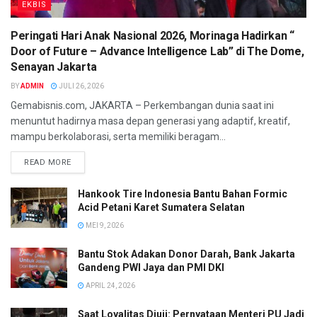
EKBIS
Peringati Hari Anak Nasional 2026, Morinaga Hadirkan “
Door of Future – Advance Intelligence Lab” di The Dome,
Senayan Jakarta
BY
ADMIN
JULI 26, 2026
Gemabisnis.com, JAKARTA – Perkembangan dunia saat ini
menuntut hadirnya masa depan generasi yang adaptif, kreatif,
mampu berkolaborasi, serta memiliki beragam...
READ MORE
Hankook Tire Indonesia Bantu Bahan Formic
Acid Petani Karet Sumatera Selatan
MEI 9, 2026
Bantu Stok Adakan Donor Darah, Bank Jakarta
Gandeng PWI Jaya dan PMI DKI
APRIL 24, 2026
Saat Loyalitas Diuji: Pernyataan Menteri PU Jadi