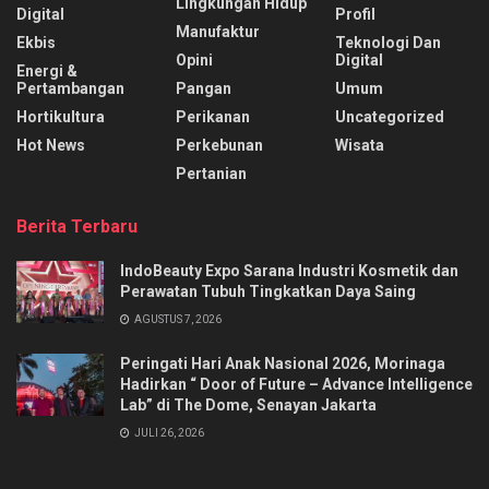
Lingkungan Hidup
Digital
Profil
Manufaktur
Ekbis
Teknologi Dan
Opini
Digital
Energi &
Pertambangan
Pangan
Umum
Hortikultura
Perikanan
Uncategorized
Hot News
Perkebunan
Wisata
Pertanian
Berita Terbaru
IndoBeauty Expo Sarana Industri Kosmetik dan
Perawatan Tubuh Tingkatkan Daya Saing
AGUSTUS 7, 2026
Peringati Hari Anak Nasional 2026, Morinaga
Hadirkan “ Door of Future – Advance Intelligence
Lab” di The Dome, Senayan Jakarta
JULI 26, 2026