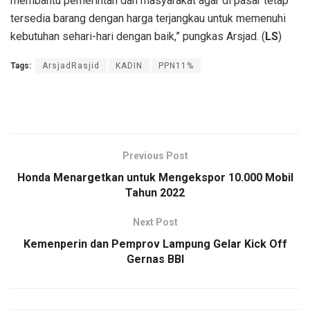
membantu pemerintah dan masyarakat agar di pasar tetap
tersedia barang dengan harga terjangkau untuk memenuhi
kebutuhan sehari-hari dengan baik,” pungkas Arsjad. (
LS
)
Tags:
ArsjadRasjid
KADIN
PPN11%
Previous Post
Honda Menargetkan untuk Mengekspor 10.000 Mobil
Tahun 2022
Next Post
Kemenperin dan Pemprov Lampung Gelar Kick Off
Gernas BBI