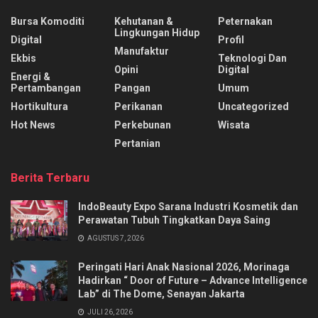
Bursa Komoditi
Kehutanan &
Peternakan
Lingkungan Hidup
Digital
Profil
Manufaktur
Ekbis
Teknologi Dan
Opini
Digital
Energi &
Pertambangan
Pangan
Umum
Hortikultura
Perikanan
Uncategorized
Hot News
Perkebunan
Wisata
Pertanian
Berita Terbaru
IndoBeauty Expo Sarana Industri Kosmetik dan
Perawatan Tubuh Tingkatkan Daya Saing
AGUSTUS 7, 2026
Peringati Hari Anak Nasional 2026, Morinaga
Hadirkan “ Door of Future – Advance Intelligence
Lab” di The Dome, Senayan Jakarta
JULI 26, 2026