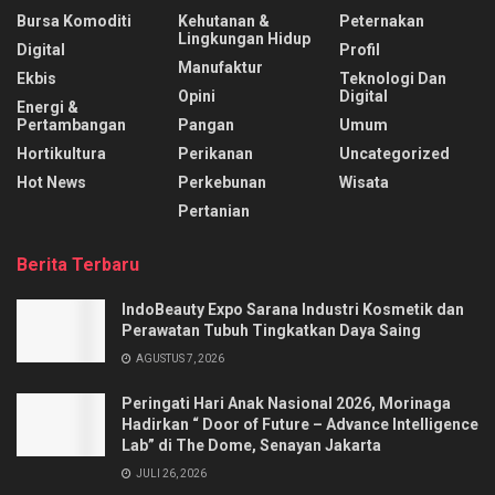
Bursa Komoditi
Kehutanan &
Peternakan
Lingkungan Hidup
Digital
Profil
Manufaktur
Ekbis
Teknologi Dan
Opini
Digital
Energi &
Pertambangan
Pangan
Umum
Hortikultura
Perikanan
Uncategorized
Hot News
Perkebunan
Wisata
Pertanian
Berita Terbaru
IndoBeauty Expo Sarana Industri Kosmetik dan
Perawatan Tubuh Tingkatkan Daya Saing
AGUSTUS 7, 2026
Peringati Hari Anak Nasional 2026, Morinaga
Hadirkan “ Door of Future – Advance Intelligence
Lab” di The Dome, Senayan Jakarta
JULI 26, 2026