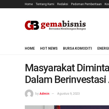
Home
Tentang Kami
Redaksi
Pedoman Pemberitaan
Kod
HOME
HOT NEWS
BURSA KOMODITI
ENERG
Masyarakat Diminta
Dalam Berinvestasi 
by
Admin
Agustus 9, 2023