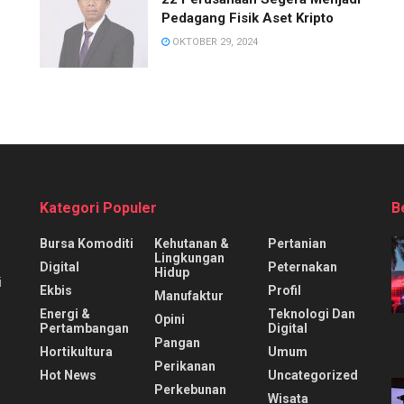
Pedagang Fisik Aset Kripto
OKTOBER 29, 2024
Kategori Populer
B
Bursa Komoditi
Kehutanan &
Pertanian
Lingkungan
Digital
Peternakan
Hidup
i
Ekbis
Profil
Manufaktur
Energi &
Teknologi Dan
Opini
Pertambangan
Digital
Pangan
Hortikultura
Umum
Perikanan
Hot News
Uncategorized
Perkebunan
Wisata