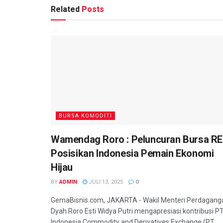
Related
Posts
BURSA KOMODITI
Wamendag Roro : Peluncuran Bursa R
Posisikan Indonesia Pemain Ekonomi
Hijau
BY
ADMIN
JULI 13, 2025
0
GemaBisnis.com, JAKARTA - Wakil Menteri Perdagang
Dyah Roro Esti Widya Putri mengapresiasi kontribusi P
Indonesia Commodity and Derivatives Exchange (PT...