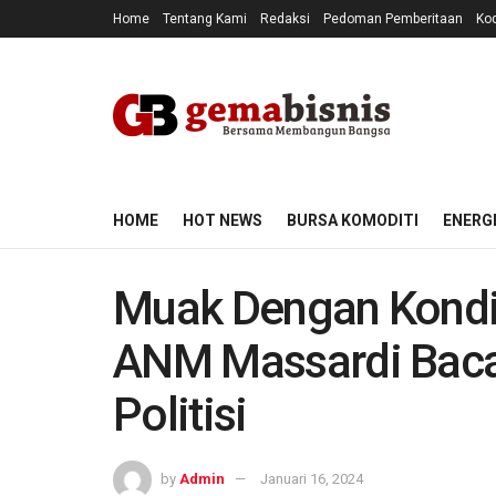
Home
Tentang Kami
Redaksi
Pedoman Pemberitaan
Kod
HOME
HOT NEWS
BURSA KOMODITI
ENERG
Muak Dengan Kondis
ANM Massardi Baca
Politisi
by
Admin
Januari 16, 2024