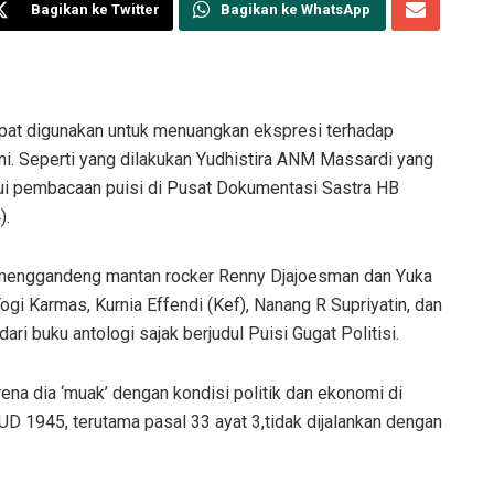
Bagikan ke Twitter
Bagikan ke WhatsApp
at digunakan untuk menuangkan ekspresi terhadap
ini. Seperti yang dilakukan Yudhistira ANM Massardi yang
alui pembacaan puisi di Pusat Dokumentasi Sastra HB
).
a, menggandeng mantan rocker Renny Djajoesman dan Yuka
gi Karmas, Kurnia Effendi (Kef), Nanang R Supriyatin, dan
i buku antologi sajak berjudul Puisi Gugat Politisi.
ena dia ‘muak’ dengan kondisi politik dan ekonomi di
D 1945, terutama pasal 33 ayat 3,tidak dijalankan dengan