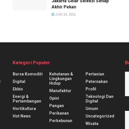
Jakarta Gelar Seleksi Setiap
Akhir Pekan
JUNI 24, 2026
Kategori Populer
B
Bursa Komoditi
Kehutanan &
Pertanian
Lingkungan
i
Digital
Peternakan
Hidup
Ekbis
Profil
Manufaktur
Energi &
Teknologi Dan
Opini
Pertambangan
Digital
Pangan
Hortikultura
Umum
Perikanan
Hot News
Uncategorized
Perkebunan
Wisata