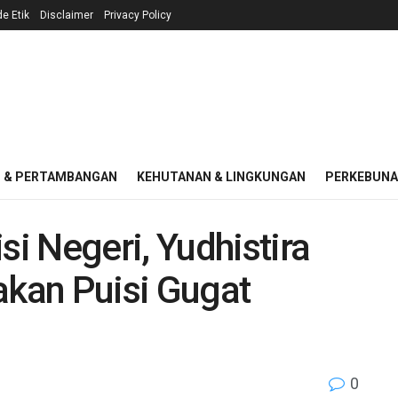
e Etik
Disclaimer
Privacy Policy
I & PERTAMBANGAN
KEHUTANAN & LINGKUNGAN
PERKEBUN
i Negeri, Yudhistira
kan Puisi Gugat
0