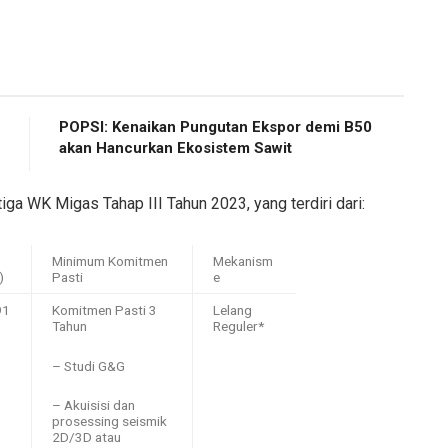
POPSI: Kenaikan Pungutan Ekspor demi B50
akan Hancurkan Ekosistem Sawit
ga WK Migas Tahap III Tahun 2023, yang terdiri dari:
Minimum Komitmen
Mekanism
)
Pasti
e
91
Komitmen Pasti 3
Lelang
Tahun
Reguler*
– Studi G&G
– Akuisisi dan
prosessing seismik
2D/3D atau