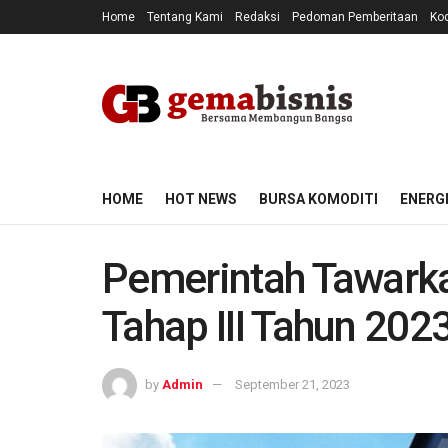
Home
Tentang Kami
Redaksi
Pedoman Pemberitaan
Kod
HOME
HOT NEWS
BURSA KOMODITI
ENERG
Pemerintah Tawarka
Tahap III Tahun 202
by
Admin
September 21, 2023