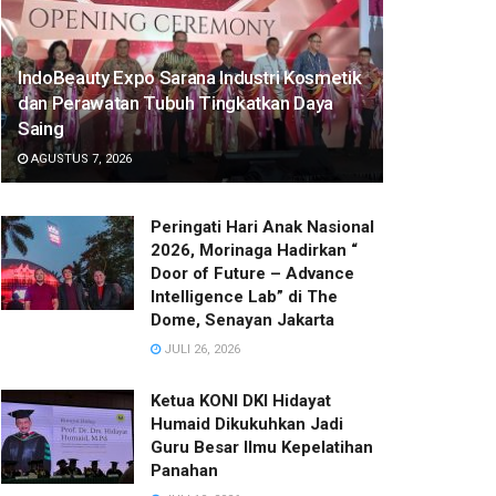
IndoBeauty Expo Sarana Industri Kosmetik
dan Perawatan Tubuh Tingkatkan Daya
Saing
AGUSTUS 7, 2026
Peringati Hari Anak Nasional
2026, Morinaga Hadirkan “
Door of Future – Advance
Intelligence Lab” di The
Dome, Senayan Jakarta
JULI 26, 2026
Ketua KONI DKI Hidayat
Humaid Dikukuhkan Jadi
Guru Besar Ilmu Kepelatihan
Panahan