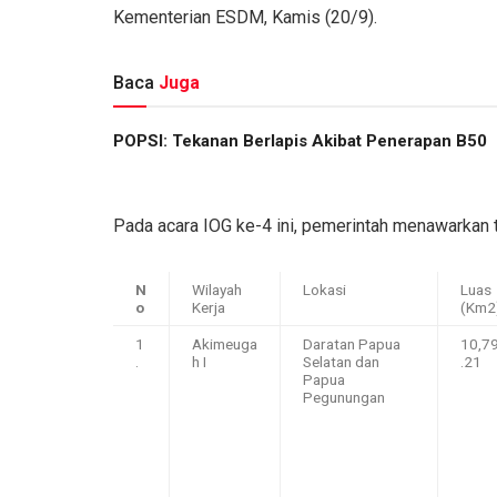
Kementerian ESDM, Kamis (20/9).
Baca
Juga
POPSI: Tekanan Berlapis Akibat Penerapan B50
Pada acara IOG ke-4 ini, pemerintah menawarkan ti
N
Wilayah
Lokasi
Luas
o
Kerja
(Km2
1
Akimeuga
Daratan Papua
10,7
.
h I
Selatan dan
.21
Papua
Pegunungan