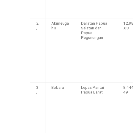
2
Akimeuga
Daratan Papua
12,9
,
h II
Selatan dan
.68
Papua
Pegunungan
3
Bobara
Lepas Pantai
8,444
,
Papua Barat
49