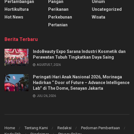
Pertambangan
Pangan
Umum
Hortikultura
Perikanan
Uncategorized
Hot News
Perkebunan
Wisata
Pertanian
Berita Terbaru
IndoBeauty Expo Sarana Industri Kosmetik dan
Perawatan Tubuh Tingkatkan Daya Saing
AGUSTUS 7, 2026
Peringati Hari Anak Nasional 2026, Morinaga
Hadirkan “ Door of Future – Advance Intelligence
Lab” di The Dome, Senayan Jakarta
JULI 26, 2026
Home
Tentang Kami
Redaksi
Pedoman Pemberitaan