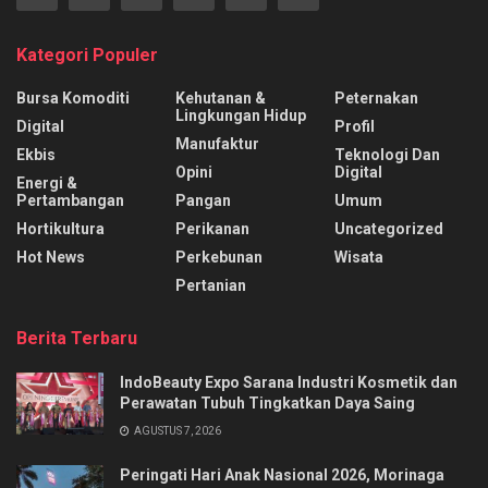
Kategori Populer
Bursa Komoditi
Kehutanan &
Peternakan
Lingkungan Hidup
Digital
Profil
Manufaktur
Ekbis
Teknologi Dan
Opini
Digital
Energi &
Pertambangan
Pangan
Umum
Hortikultura
Perikanan
Uncategorized
Hot News
Perkebunan
Wisata
Pertanian
Berita Terbaru
IndoBeauty Expo Sarana Industri Kosmetik dan
Perawatan Tubuh Tingkatkan Daya Saing
AGUSTUS 7, 2026
Peringati Hari Anak Nasional 2026, Morinaga