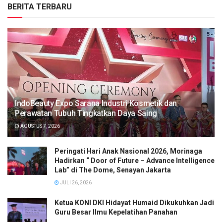
BERITA TERBARU
IndoBeauty Expo Sarana Industri Kosmetik dan
Perawatan Tubuh Tingkatkan Daya Saing
AGUSTUS 7, 2026
Peringati Hari Anak Nasional 2026, Morinaga
Hadirkan “ Door of Future – Advance Intelligence
Lab” di The Dome, Senayan Jakarta
JULI 26, 2026
Ketua KONI DKI Hidayat Humaid Dikukuhkan Jadi
Guru Besar Ilmu Kepelatihan Panahan