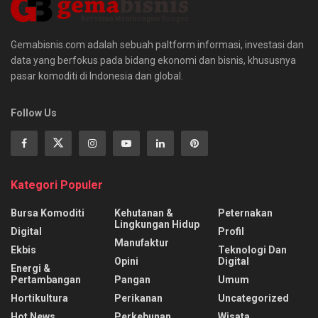
Gemabisnis.com adalah sebuah paltform informasi, investasi dan
data yang berfokus pada bidang ekonomi dan bisnis, khususnya
pasar komoditi di Indonesia dan global.
Follow Us
Kategori Populer
Bursa Komoditi
Kehutanan &
Peternakan
Lingkungan Hidup
Digital
Profil
Manufaktur
Ekbis
Teknologi Dan
Opini
Digital
Energi &
Pertambangan
Pangan
Umum
Hortikultura
Perikanan
Uncategorized
Hot News
Perkebunan
Wisata