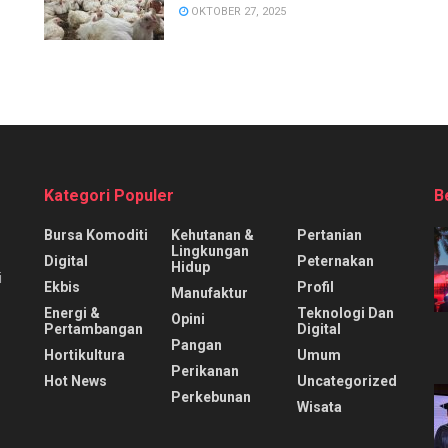
OKTOBER 27, 2025
Kategori Populer
B
Bursa Komoditi
Kehutanan &
Pertanian
Lingkungan
Digital
Peternakan
Hidup
i
Ekbis
Profil
Manufaktur
Energi &
Teknologi Dan
Opini
Pertambangan
Digital
Pangan
Hortikultura
Umum
Perikanan
Hot News
Uncategorized
Perkebunan
Wisata