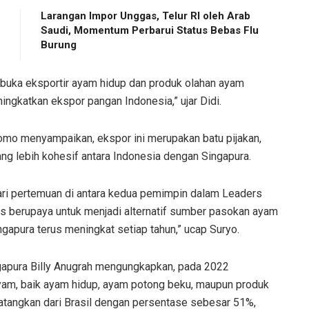
Larangan Impor Unggas, Telur RI oleh Arab
Saudi, Momentum Perbarui Status Bebas Flu
Burung
embuka eksportir ayam hidup dan produk olahan ayam
ngkatkan ekspor pangan Indonesia,” ujar Didi.
omo menyampaikan, ekspor ini merupakan batu pijakan,
g lebih kohesif antara Indonesia dengan Singapura.
 dari pertemuan di antara kedua pemimpin dalam Leaders
erus berupaya untuk menjadi alternatif sumber pasokan ayam
gapura terus meningkat setiap tahun,” ucap Suryo.
ngapura Billy Anugrah mengungkapkan, pada 2022
yam, baik ayam hidup, ayam potong beku, maupun produk
atangkan dari Brasil dengan persentase sebesar 51%,