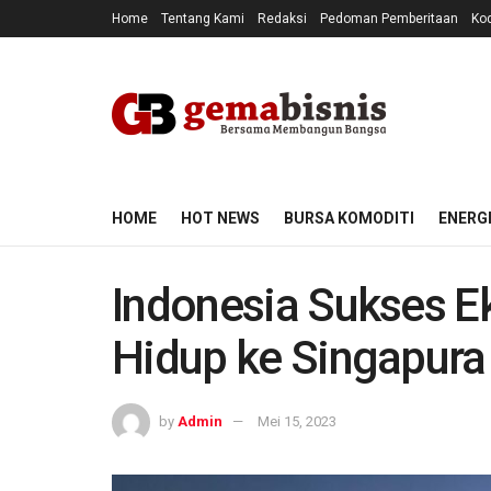
Home
Tentang Kami
Redaksi
Pedoman Pemberitaan
Kod
HOME
HOT NEWS
BURSA KOMODITI
ENERG
Indonesia Sukses 
Hidup ke Singapura
by
Admin
Mei 15, 2023