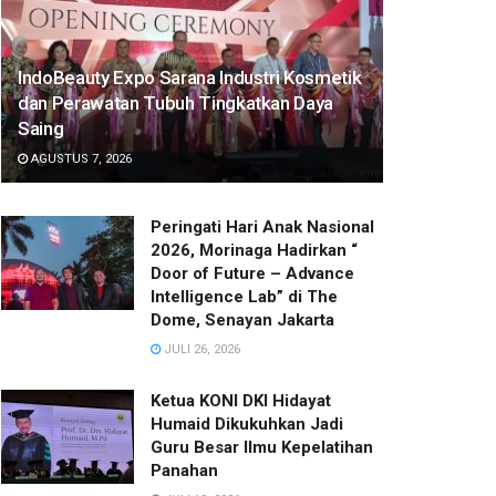
IndoBeauty Expo Sarana Industri Kosmetik
dan Perawatan Tubuh Tingkatkan Daya
Saing
AGUSTUS 7, 2026
Peringati Hari Anak Nasional
2026, Morinaga Hadirkan “
Door of Future – Advance
Intelligence Lab” di The
Dome, Senayan Jakarta
JULI 26, 2026
Ketua KONI DKI Hidayat
Humaid Dikukuhkan Jadi
Guru Besar Ilmu Kepelatihan
Panahan