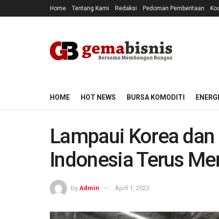
Home
Tentang Kami
Redaksi
Pedoman Pemberitaan
Kod
HOME
HOT NEWS
BURSA KOMODITI
ENERG
Lampaui Korea dan 
Indonesia Terus Me
by
Admin
April 1, 2022