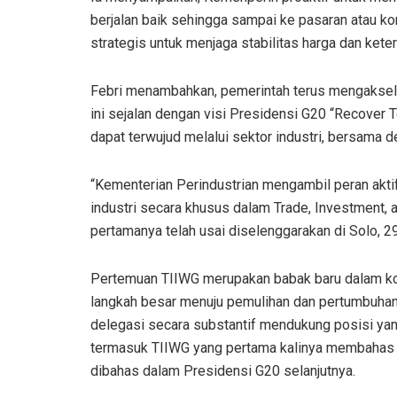
berjalan baik sehingga sampai ke pasaran atau k
strategis untuk menjaga stabilitas harga dan ke
Febri menambahkan, pemerintah terus mengaksele
ini sejalan dengan visi Presidensi G20 “Recover 
dapat terwujud melalui sektor industri, bersama 
“Kementerian Perindustrian mengambil peran ak
industri secara khusus dalam Trade, Investment,
pertamanya telah usai diselenggarakan di Solo, 29-
Pertemuan TIIWG merupakan babak baru dalam kol
langkah besar menuju pemulihan dan pertumbuhan
delegasi secara substantif mendukung posisi yang
termasuk TIIWG yang pertama kalinya membahas is
dibahas dalam Presidensi G20 selanjutnya.