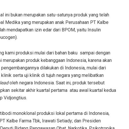
l ini bukan merupakan satu-satunya produk yang telah
Global Medika yang merupakan anak Perusahaan PT Kalbe
ah mendapatkan izin edar dari BPOM, yaitu Insulin
eucogen).
ang kami produksi mulai dari bahan baku sampai dengan
 ini merupakan produk kebanggaan Indonesia, karena akan
 pengembangannya dilakukan di Indonesia, mulai dari
linik serta uji klinik di tujuh negara yang melibatkan
lead
oleh negara Indonesia. Saat ini, produk tersebut
an sekitar akhir kuartal pertama atau awal kuartal kedua
p Vidjongtius.
tibodi monoklonal produksi lokal pertama di Indonesia,
 PT Kalbe Farma Tbk, Irawati Setiady; dan Presiden
. Deputi Bidang Pengawasan Obat, Narkotika, Psikotropika,