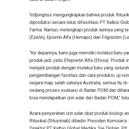
Vidjongtius mengungkapkan bahwa produk Rituxika
diproduksi secara lokal difasilitasi PT Kalbio 
Farma. Namun, melengkapi produk lainnya yang tel
(Ezelin), Epoetin Alfa (Hemapo) dan Filgrastim (L
“Ke depannya, kami juga memiliki molekul baru y
produk jadi, yaitu Efepoetin Alfa (Efesa). Produk
menjadi produk dengan molekul baru yang seluruh
pengembangan fasilitas dan cara produksi, uji non k
negara maju salah satunya Australia, semua itu di-
sedang proses evaluasi di Badan POM dan diharapk
bisa mendapatkan izin edar dari Badan POM,” tutu
Acara penyerahan izin edar obat produk biologi an
Rituxikal (Rituximab) dihadiri Presiden Komisaris
Direktur PT Kalbio Global Medika, Sie Djohan. Plt