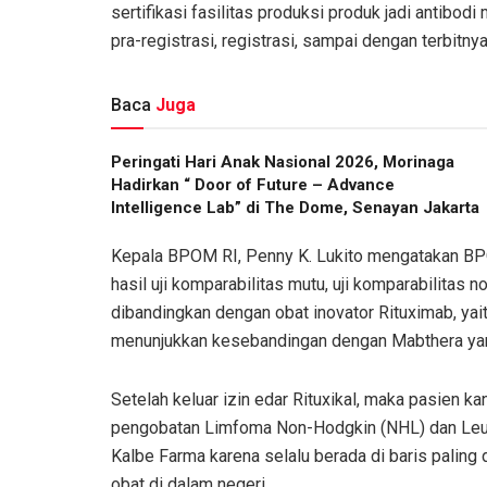
sertifikasi fasilitas produksi produk jadi antibo
pra-registrasi, registrasi, sampai dengan terbitny
Baca
Juga
Peringati Hari Anak Nasional 2026, Morinaga
Hadirkan “ Door of Future – Advance
Intelligence Lab” di The Dome, Senayan Jakarta
Kepala BPOM RI, Penny K. Lukito mengatakan BP
hasil uji komparabilitas mutu, uji komparabilitas no
dibandingkan dengan obat inovator Rituximab, yai
menunjukkan kesebandingan dengan Mabthera yan
Setelah keluar izin edar Rituxikal, maka pasien 
pengobatan Limfoma Non-Hodgkin (NHL) dan Leu
Kalbe Farma karena selalu berada di baris palin
obat di dalam negeri.