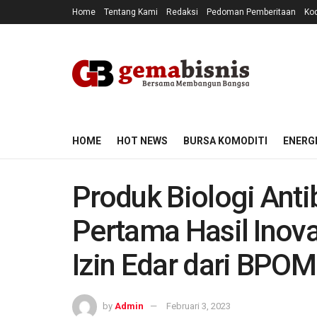
Home
Tentang Kami
Redaksi
Pedoman Pemberitaan
Kod
HOME
HOT NEWS
BURSA KOMODITI
ENERG
Produk Biologi Ant
Pertama Hasil Inov
Izin Edar dari BPOM
by
Admin
Februari 3, 2023