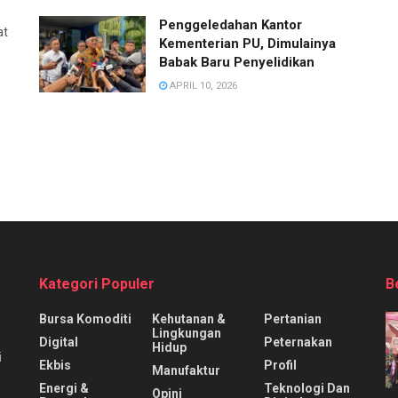
Penggeledahan Kantor
at
Kementerian PU, Dimulainya
Babak Baru Penyelidikan
APRIL 10, 2026
Kategori Populer
B
Bursa Komoditi
Kehutanan &
Pertanian
Lingkungan
Digital
Peternakan
Hidup
i
Ekbis
Profil
Manufaktur
Energi &
Teknologi Dan
Opini