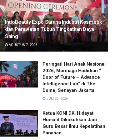
IndoBeauty Expo Sarana Industri Kosmetik
dan Perawatan Tubuh Tingkatkan Daya
Saing
AGUSTUS 7, 2026
Peringati Hari Anak Nasional
2026, Morinaga Hadirkan “
Door of Future – Advance
Intelligence Lab” di The
Dome, Senayan Jakarta
JULI 26, 2026
Ketua KONI DKI Hidayat
Humaid Dikukuhkan Jadi
Guru Besar Ilmu Kepelatihan
Panahan