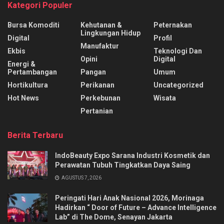
Kategori Populer
Bursa Komoditi
Kehutanan &
Peternakan
Lingkungan Hidup
Digital
Profil
Manufaktur
Ekbis
Teknologi Dan
Opini
Digital
Energi &
Pertambangan
Pangan
Umum
Hortikultura
Perikanan
Uncategorized
Hot News
Perkebunan
Wisata
Pertanian
Berita Terbaru
IndoBeauty Expo Sarana Industri Kosmetik dan
Perawatan Tubuh Tingkatkan Daya Saing
AGUSTUS 7, 2026
Peringati Hari Anak Nasional 2026, Morinaga
Hadirkan “ Door of Future – Advance Intelligence
Lab” di The Dome, Senayan Jakarta