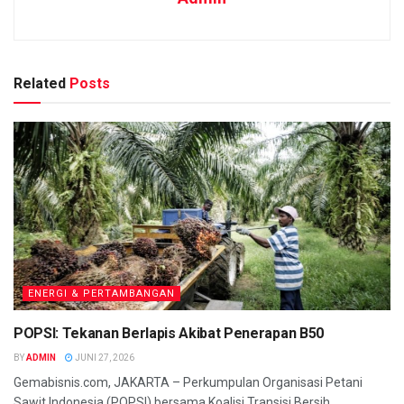
Related
Posts
ENERGI & PERTAMBANGAN
POPSI: Tekanan Berlapis Akibat Penerapan B50
BY
ADMIN
JUNI 27, 2026
Gemabisnis.com, JAKARTA – Perkumpulan Organisasi Petani
Sawit Indonesia (POPSI) bersama Koalisi Transisi Bersih