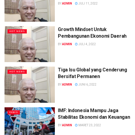
BY
ADMIN
JULI 11, 2022
Growth Mindset Untuk
HOT NEWS
Pembangunan Ekonomi Daerah
BY
ADMIN
JULI 4, 2022
Tiga Isu Global yang Cenderung
HOT NEWS
Bersifat Permanen
BY
ADMIN
JUNI 6, 2022
IMF: Indonesia Mampu Jaga
EKBIS
Stabilitas Ekonomi dan Keuangan
BY
ADMIN
MARET 23, 2022