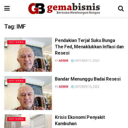
Tag:
IMF
Pendakian Terjal Suku Bunga
HOT NEWS
The Fed, Menaklukkan Inflasi dan
Resesi
BY
ADMIN
OKTOBER 17, 2022
Bandar Menunggu Badai Resesi
HOT NEWS
BY
ADMIN
OKTOBER 10, 2022
Krisis Ekonomi Penyakit
HOT NEWS
Kambuhan